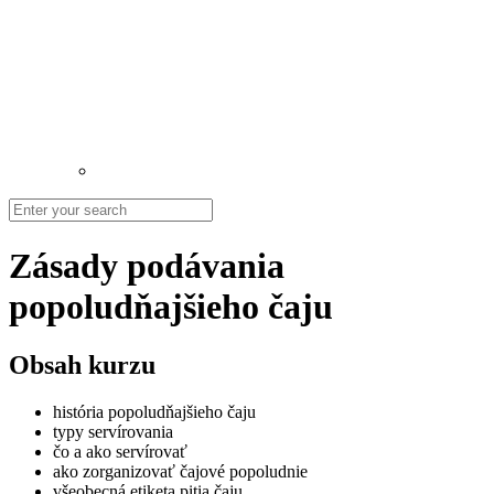
Zásady podávania
popoludňajšieho čaju
Obsah kurzu
história popoludňajšieho čaju
typy servírovania
čo a ako servírovať
ako zorganizovať čajové popoludnie
všeobecná etiketa pitia čaju