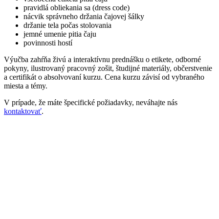
pravidlá obliekania sa (dress code)
nácvik správneho držania čajovej šálky
držanie tela počas stolovania
jemné umenie pitia čaju
povinnosti hostí
Výučba zahŕňa živú a interaktívnu prednášku o etikete, odborné
pokyny, ilustrovaný pracovný zošit, študijné materiály, občerstvenie
a certifikát o absolvovaní kurzu. Cena kurzu závisí od vybraného
miesta a témy.
V prípade, že máte špecifické požiadavky, neváhajte nás
kontaktovať
.