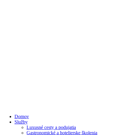
Domov
Služby
Luxusné cesty a podujatia
Gastronomické a hotelierske školenia