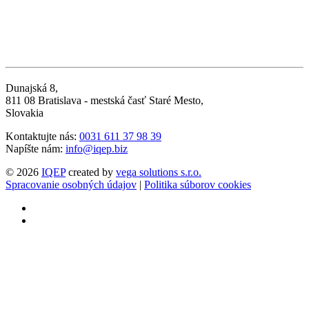
Dunajská 8,
811 08 Bratislava - mestská časť Staré Mesto,
Slovakia
Kontaktujte nás:
0031 611 37 98 39
Napíšte nám:
info@iqep.biz
© 2026
IQEP
created by
vega solutions s.r.o.
Spracovanie osobných údajov
|
Politika súborov cookies